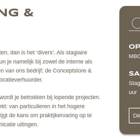
NG &
OP
 dan is het ‘divers’. Als stagiaire
MBO
 je namelijk bij zowel de interne als
n van ons bedrijf; de Conceptstore &
SA
ocatieverhuurder.
Stag
uur
 wordt je betrokken bij lopende projecten.
kt: van particulieren in het hogere
jgt de kans om praktijkervaring op te
Dir
catie uitingen.