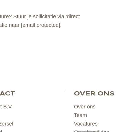
? Stuur je sollicitatie via ‘direct
vatie naar
[email protected]
.
ACT
OVER ONS
t B.V.
Over ons
Team
ersel
Vacatures