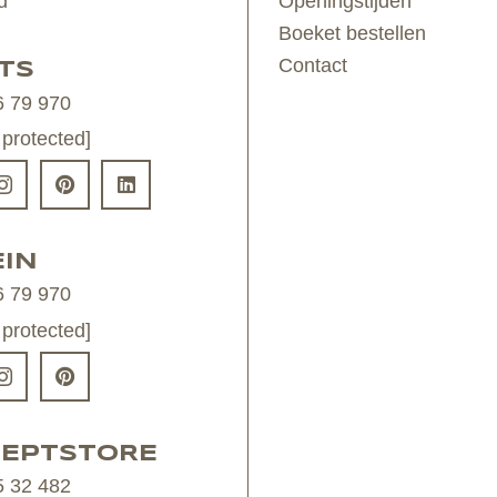
d
Openingstijden
Boeket bestellen
Contact
TS
6 79 970
 protected]
IN
6 79 970
 protected]
EPTSTORE
5 32 482