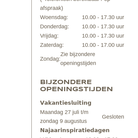
afspraak)
Woensdag:
10.00 - 17.30 uur
Donderdag:
10.00 - 17.30 uur
Vrijdag:
10.00 - 17.30 uur
Zaterdag:
10.00 - 17.00 uur
Zie bijzondere
Zondag:
openingstijden
BIJZONDERE
OPENINGSTIJDEN
𝗩𝗮𝗸𝗮𝗻𝘁𝗶𝗲𝘀𝗹𝘂𝗶𝘁𝗶𝗻𝗴
Maandag 27 juli t/m
Gesloten
zondag 9 augustus
𝗡𝗮𝗷𝗮𝗮𝗿𝗶𝗻𝘀𝗽𝗶𝗿𝗮𝘁𝗶𝗲𝗱𝗮𝗴𝗲𝗻